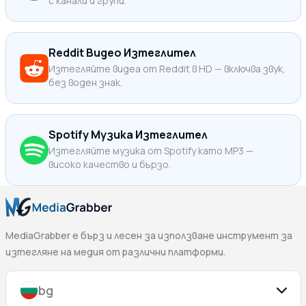
с канали и групи.
Reddit Видео Изтеглител
Изтегляйте видеа от Reddit в HD — включва звук,
без воден знак.
Spotify Музика Изтеглител
Изтегляйте музика от Spotify като MP3 —
високо качество и бързо.
MediaGrabber е бърз и лесен за използване инструмент за
изтегляне на медия от различни платформи.
bg