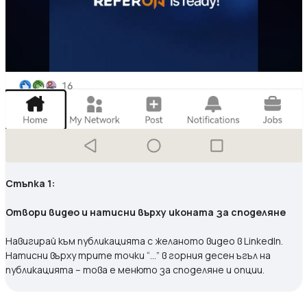
Стъпка 1:
Отвори видео и натисни върху иконата за споделяне
Навигирай към публикацията с желаното видео в LinkedIn.
Натисни върху трите точки “…” в горния десен ъгъл на
публикацията – това е менюто за споделяне и опции.