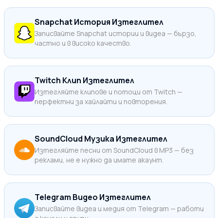
Snapchat История Изтеглител
Записвайте Snapchat истории и видеа — бързо,
частно и в високо качество.
Twitch Клип Изтеглител
Изтегляйте клипове и потоци от Twitch —
перфектни за хайлайти и повторения.
SoundCloud Музика Изтеглител
Изтегляйте песни от SoundCloud в MP3 — без
реклами, не е нужно да имате акаунт.
Telegram Видео Изтеглител
Записвайте видеа и медия от Telegram — работи