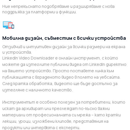
Ние непрекъснато подобряваме и разширяваме с нова
поддръжка за платформи и функции.
Мобилна дизайн, съвместим с всички устройства
Отзивчив и интуитивен дизайн за всички размери на екрана
и устройства.
LinkedIn Video Downloader е онлайн инструмент, с който
можете да изтеглите публични видеа от LinkedIn директно
на вашето устройство. Просто поставете линка към
публикацията с вграденото видео в полето на уебсайта.
След кратка обработка, видеото ще бъде достъпно за
изтегляне с наличното качество.
Инструментът е особено полезен за потребители, които
искат да архивират или преглеждат по-късно важни
материали от професионалната си мрежа – като кратки
лекции, уроци, изложбени клипове, представяния на
продукти или интервюта с експерти.