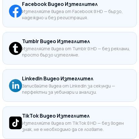
Facebook Видео Изтеглител
Изтегляйте видеа от Facebook в HD — бързо,
надеждно и без регистрация.
Tumblr Видео Изтеглител
Изтегляйте видеа от Tumblr в HD — без реклами,
просто бързо изтегляне.
LinkedIn Видео Изтеглител
Записвайте видеа от LinkedIn за секунди —
перфектни за уебинари и анализи.
TikTok Видео Изтеглител
Изтегляйте видеа от TikTok в HD — без воден
знак, не е необходимо да се логвате.