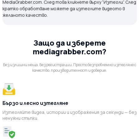
MediaGrabber.com. След това кликнете върху “Изтегли”. След
кратко обработване можете да изтеглите видеото в
желаното качество.
Защо да изберете
mediagrabber.com?
Без излишни неща. Без регистрации. Просто безпроблемно изтегляне с
качество, производителност и доверие.
Бързо и лесно изтегляне
Изтегляйте видеа, истории и изображения за секунди — без
ненужни стъпки.