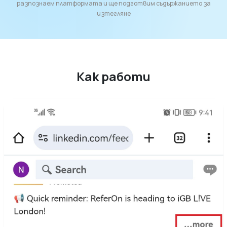
разпознаем платформата и ще подготвим съдържанието за
изтегляне
Как работи