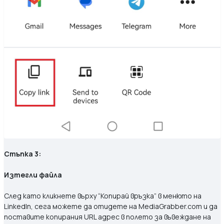
Стъпка 3:
Изтегли файла
След като кликнете върху “Копирай връзка” в менюто на
LinkedIn, сега можете да отидете на MediaGrabber.com и да
поставите копирания URL адрес в полето за въвеждане на