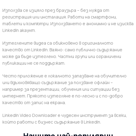
Използва се изцяло през браузъра – без нужда от
регистрация или инсталация. Работи на смартфони,
таблети и компютри. Използването е анонимно и не изисква
LinkedIn акаунт.
Изтеглените видеа са обикновено в оригиналното
качество от LinkedIn. Важно: само публично съдържание
може да бъде изтеглено. Частни групи или ограничени
публикации не се поддържат.
Често приложение е локалното запазване на обучително
или вдъхновяващо съдържание за ползване офлайн –
например за презентации, обучения или ситуации без
интернет. Прякото изтегляне е по-лесно и с по-добро
качество от запис на екрана.
LinkedIn Video Downloader е чудесен инструмент за всеки,
който работи с бизнес съдържание в LinkedIn.
Нашите най-популярни