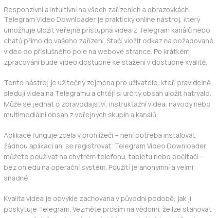
Responzivní a intuitivní na všech zařízeních a obrazovkách.
Telegram Video Downloader je praktický online nástroj, který
umožňuje uložit veřejně přístupná videa z Telegram kanálů nebo
chatů přímo do vašeho zařízení. Stačí vložit odkaz na požadované
video do příslušného pole na webové stránce. Po krátkém
zpracování bude video dostupné ke stažení v dostupné kvalitě.
Tento nástroj je užitečný zejména pro uživatele, kteří pravidelně
sledují videa na Telegramu a chtějí si určitý obsah uložit natrvalo.
Může se jednat o zpravodajství, instruktážní videa, návody nebo
multimediální obsah z veřejných skupin a kanálů.
Aplikace funguje zcela v prohlížeči – není potřeba instalovat
žádnou aplikaci ani se registrovat. Telegram Video Downloader
můžete používat na chytrém telefonu, tabletu nebo počítači –
bez ohledu na operační systém. Použití je anonymní a velmi
snadné.
Kvalita videa je obvykle zachována v původní podobě, jak ji
poskytuje Telegram. Vezměte prosím na vědomí, že lze stahovat