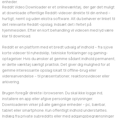
enheder.
Reddit Video Downloader er et onlineværktøj, der gør det muligt
at downloade offentlige Reddit-videoer direkte til din enhed –
hurtigt, nemt og uden ekstra software. Alt du behøver er linket til
det relevante Reddit-opslag. Indsæt det i feltet på
hjemmesiden. Efter en kort behandling vil videoen med lyd være
klar til download.
Reddit er en platform med et bredt udvalg af indhold – fra sjove
korte videoer til nyhedsklip, tekniske forklaringer og gaming-
optagelser. Hvis du ønsker at gemme sådant indhold permanent,
er dette værktøj særligt praktisk. Det giver dig mulighed for at
gemme interessante opslag lokalt til offline-brug eller
videreanvendelse – til præsentationer, reaktionsvideoer eller
arkivering.
Brugen foregår direkte i browseren. Du skal ikke logge ind,
installere en app eller afgive personlige oplysninger.
Downloaderen virker på alle gængse enheder – pc, bærbar,
tablet eller smartphone. Kun offentligt indhold understøttes.
Indlæg fra private subreddits eller med adgangsbegrænsninger