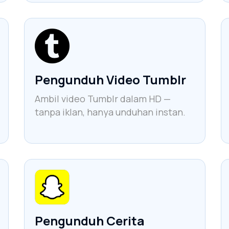
Pengunduh Video Tumblr
Ambil video Tumblr dalam HD —
tanpa iklan, hanya unduhan instan.
Pengunduh Cerita