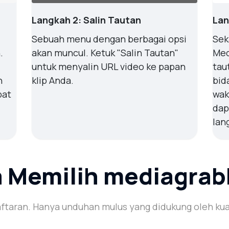
Langkah 2: Salin Tautan
Lan
Sebuah menu dengan berbagai opsi
Sek
.
akan muncul. Ketuk "Salin Tautan"
Med
untuk menyalin URL video ke papan
tau
n
klip Anda.
bid
pat
wak
dap
lan
 Memilih mediagrab
taran. Hanya unduhan mulus yang didukung oleh kuali