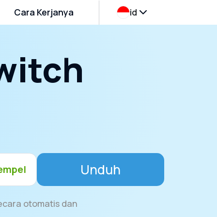
Cara Kerjanya
id
witch
Unduh
empel
secara otomatis dan