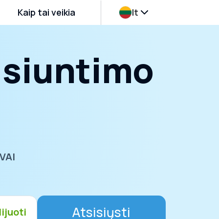
Kaip tai veikia
lt
sisiuntimo
VAI
Atsisiųsti
lijuoti