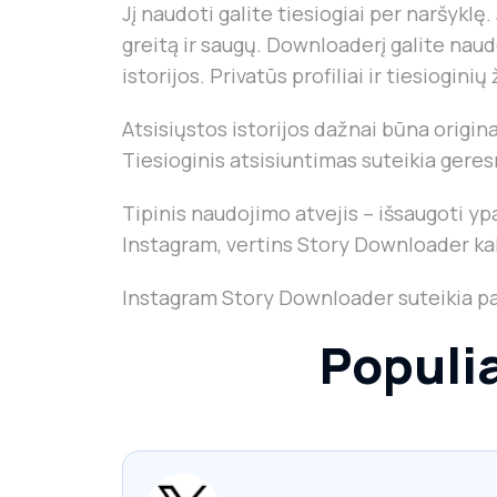
Jį naudoti galite tiesiogiai per naršykl
greitą ir saugų. Downloaderį galite nau
istorijos. Privatūs profiliai ir tiesiogini
Atsisiųstos istorijos dažnai būna origin
Tiesioginis atsisiuntimas suteikia geres
Tipinis naudojimo atvejis – išsaugoti ypa
Instagram, vertins Story Downloader kai
Instagram Story Downloader suteikia pap
Populia