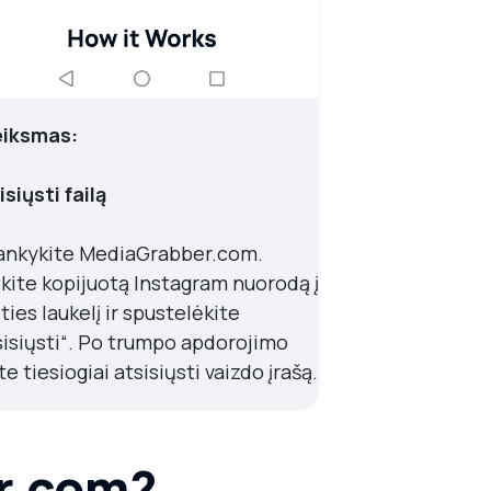
eiksmas:
siųsti failą
ankykite MediaGrabber.com.
skite kopijuotą Instagram nuorodą į
ties laukelį ir spustelėkite
sisiųsti“. Po trumpo apdorojimo
te tiesiogiai atsisiųsti vaizdo įrašą.
er.com?