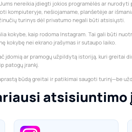
ę. Jums nereikia įdiegti jokios programėlės ar nurodyt
doti kompiuteryje, nešiojamame, planšetėje ar išmani
ų žinučių turinys dėl privatumo negali būti atsisiųsti.
alia kokybe, kaip rodoma Instagram. Tai gali būti nuot
nę kokybę nei ekrano įrašymas ir sutaupo laiko.
č įdomią ar pramogų užpildytą istoriją, kuri greitai di
p patogų įrankį.
rastą būdą greitai ir patikimai saugoti turinį—be užd
riausi atsisiuntimo 