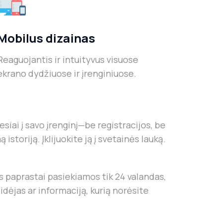
Mobilus dizainas
Reaguojantis ir intuityvus visuose
ekrano dydžiuose ir įrenginiuose.
siai į savo įrenginį—be registracijos, be
storiją. Įklijuokite ją į svetainės lauką.
jos paprastai pasiekiamos tik 24 valandas,
dėjas ar informaciją, kurią norėsite