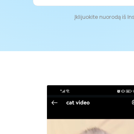
Įklijuokite nuorodą iš 