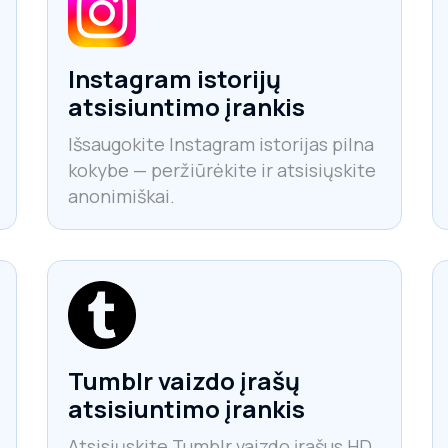
Instagram istorijų
atsisiuntimo įrankis
Išsaugokite Instagram istorijas pilna
kokybe — peržiūrėkite ir atsisiųskite
anonimiškai.
Tumblr vaizdo įrašų
atsisiuntimo įrankis
Atsisiųskite Tumblr vaizdo įrašus HD