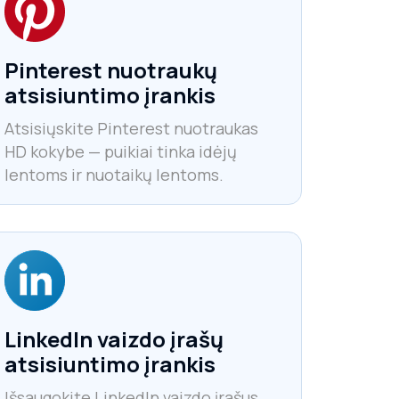
Pinterest nuotraukų
atsisiuntimo įrankis
Atsisiųskite Pinterest nuotraukas
HD kokybe — puikiai tinka idėjų
lentoms ir nuotaikų lentoms.
LinkedIn vaizdo įrašų
atsisiuntimo įrankis
Išsaugokite LinkedIn vaizdo įrašus