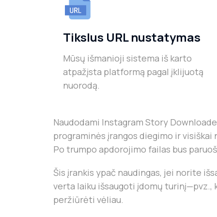
Tikslus URL nustatymas
Mūsų išmanioji sistema iš karto
atpažįsta platformą pagal įklijuotą
nuorodą.
Naudodami Instagram Story Downloader, ga
programinės įrangos diegimo ir visiškai ne
Po trumpo apdorojimo failas bus paruošt
Šis įrankis ypač naudingas, jei norite iš
verta laiku išsaugoti įdomų turinį—pvz.,
peržiūrėti vėliau.