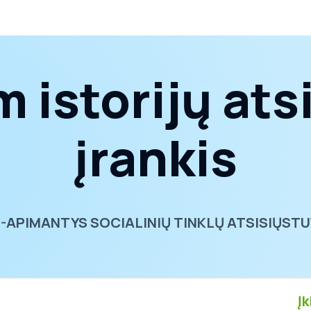
 istorijų at
įrankis
S-APIMANTYS SOCIALINIŲ TINKLŲ ATSISIŲSTU
Įk