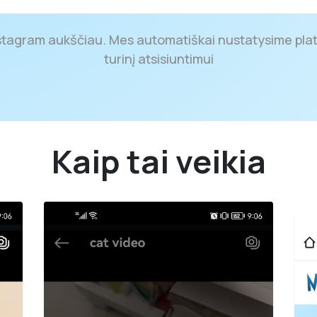
Instagram aukščiau. Mes automatiškai nustatysime pla
turinį atsisiuntimui
Kaip tai veikia