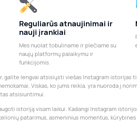
Reguliarūs atnaujinimai ir
nauji įrankiai
Mes nuolat tobuliname ir plečiame su
naujų platformų palaikymu ir
funkcijomis.
lite lengvai atsisiųsti viešas Instagram istorijas tie
mokamai. Viskas, ko jums reikia, yra nuoroda į norimą i
as atsisiuntimui.
saugoti istoriją visam laikui. Kadangi Instagram istori
 kelionių patarimus, asmeninius momentus, kūrybines i