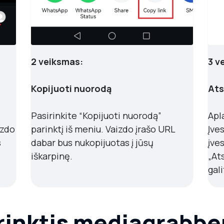
2 veiksmas:
3 v
Kopijuoti nuorodą
Atsi
Pasirinkite “Kopijuoti nuorodą”
Apl
izdo
parinktį iš meniu. Vaizdo įrašo URL
Įve
s
dabar bus nukopijuotas į jūsų
įves
iškarpinę.
„At
gali
rinktis mediagrabb