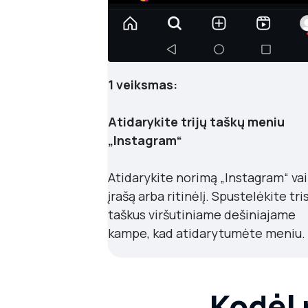
1 veiksmas:
Atidarykite trijų taškų meniu
„Instagram“
Atidarykite norimą „Instagram“ va
įrašą arba ritinėlį. Spustelėkite tri
taškus viršutiniame dešiniajame
kampe, kad atidarytumėte meniu.
Kodėl 