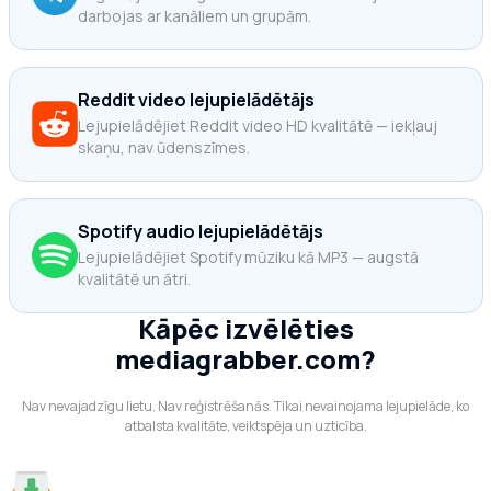
darbojas ar kanāliem un grupām.
Reddit video lejupielādētājs
Lejupielādējiet Reddit video HD kvalitātē — iekļauj
skaņu, nav ūdenszīmes.
Spotify audio lejupielādētājs
Lejupielādējiet Spotify mūziku kā MP3 — augstā
kvalitātē un ātri.
Kāpēc izvēlēties
mediagrabber.com?
Nav nevajadzīgu lietu. Nav reģistrēšanās. Tikai nevainojama lejupielāde, ko
atbalsta kvalitāte, veiktspēja un uzticība.