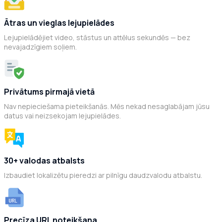
Ātras un vieglas lejupielādes
Lejupielādējiet video, stāstus un attēlus sekundēs — bez
nevajadzīgiem soļiem.
Privātums pirmajā vietā
Nav nepieciešama pieteikšanās. Mēs nekad nesaglabājam jūsu
datus vai neizsekojam lejupielādes.
30+ valodas atbalsts
Izbaudiet lokalizētu pieredzi ar pilnīgu daudzvalodu atbalstu.
Precīza URL noteikšana