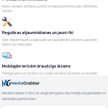
Mūsu viedais sistēma uzreiz nosaka platformu pēc ielīmētās
saites.
Regulāras atjaunināšanas un jauni rīki
Mēs nepārtraukti uzlabojam un paplašinām atbalstu jauniem
rīkiem un funkcijām.
Mobilajām ierīcēm draudzīgs dizains
Pielāgojams un intuitīvs uz visām ekrāna izmēriem un ierīcēm.
MediaGrabber ir ātrs un viegli lietojams rīks mediju lejupielādei no
dažādām platformām.