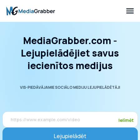
MediaGrabber.com -
Lejupielādējiet savus
iecienītos medijus
VIS-PIEDĀVĀJAMIE SOCIĀLO MEDIJU LEJUPIELĀDĒTĀJI
Ielīmēt
Lejupielādēt