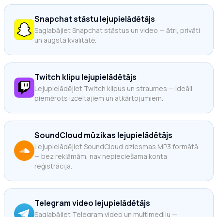
Snapchat stāstu lejupielādētājs
Saglabājiet Snapchat stāstus un video — ātri, privāti
un augstā kvalitātē.
Twitch klipu lejupielādētājs
Lejupielādējiet Twitch klipus un straumes — ideāli
piemērots izceltajiem un atkārtojumiem.
SoundCloud mūzikas lejupielādētājs
Lejupielādējiet SoundCloud dziesmas MP3 formātā
— bez reklāmām, nav nepieciešama konta
reģistrācija.
Telegram video lejupielādētājs
Saglabājiet Telegram video un multimediju —