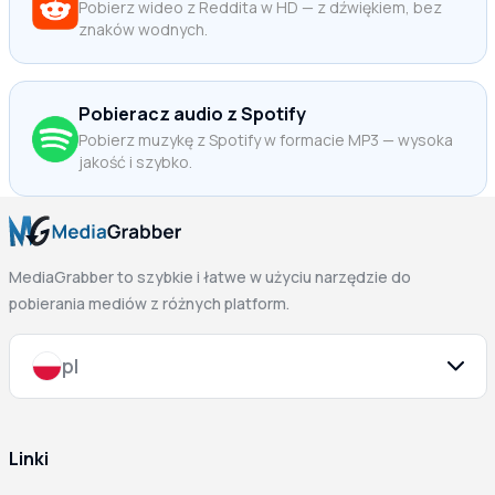
Pobierz wideo z Reddita w HD — z dźwiękiem, bez
znaków wodnych.
Pobieracz audio z Spotify
Pobierz muzykę z Spotify w formacie MP3 — wysoka
jakość i szybko.
MediaGrabber to szybkie i łatwe w użyciu narzędzie do
pobierania mediów z różnych platform.
pl
Linki