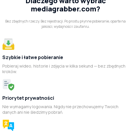
Dlaczego warto wybrać
mediagrabber.com?
Bez zbędnych rzeczy. Bez rejestracji. Po prostu płynne pobieranie, oparte na
jakości, wydajności i zaufaniu.
Szybkie i łatwe pobieranie
Pobieraj wideo, historie i zdjęcia w kilka sekund — bez zbędnych
kroków.
Priorytet prywatności
Nie wymagamy logowania. Nigdy nie przechowujemy Twoich
danych ani nie śledzimy pobrań.